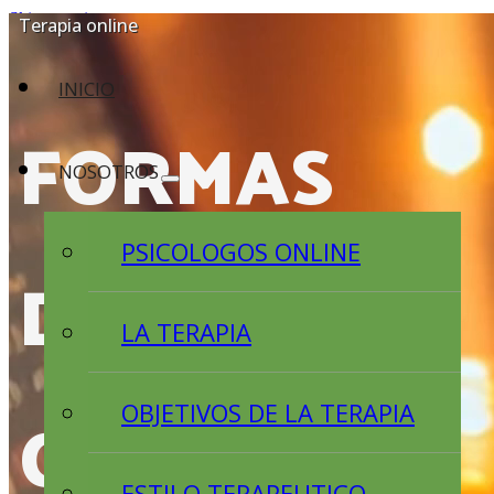
Skip to main content
Terapia online
INICIO
FORMAS
NOSOTROS
PSICOLOGOS ONLINE
DE
LA TERAPIA
CONTACTO
OBJETIVOS DE LA TERAPIA
ESTILO TERAPEUTICO