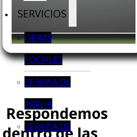
SERVICIOS
OBRAS
SOCIALES
TERAPIA DE
PAREJA
Respondemos
TERAPIA DE
dentro de las