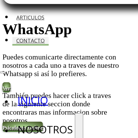
ARTICULOS
WhatsApp
CONTACTO
Puedes comunicarte directamente con
nosotros a cada uno a traves de nuestro
Whatsapp si así lo prefieres.
Ver
También puedes hacer click a traves
INICIO
de la siguiente seccion donde
encontraras mas informacion sobre
nosotros.
NOSOTROS
Psicologos Online