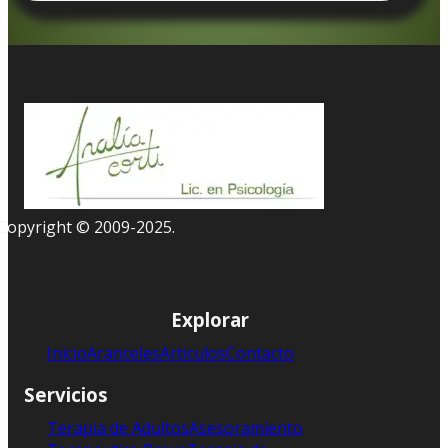
Copyright © 2009-2025.
Explorar
Inicio
Aranceles
Articulos
Contacto
Servicios
Terapia de Adultos
Asesoramiento